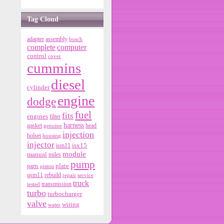
Tag Cloud
adapter
assembly
bosch
complete
computer
control
cover
cummins
diesel
cylinder
engine
dodge
fuel
fits
engines
filter
harness
gasket
genuine
head
injection
holset
housing
injector
isx15
ism11
module
manual
miles
pump
parts
plate
piston
qsm11
rebuild
repair
service
truck
tested
transmission
turbo
turbocharger
valve
wiring
water